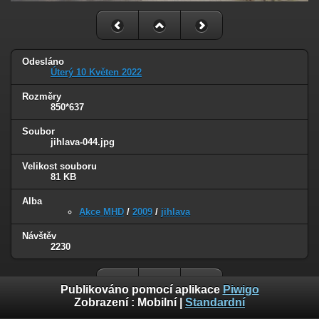
Odesláno
Úterý 10 Květen 2022
Rozměry
850*637
Soubor
jihlava-044.jpg
Velikost souboru
81 KB
Alba
Akce MHD
/
2009
/
jihlava
Návštěv
2230
Publikováno pomocí aplikace
Piwigo
Zobrazení :
Mobilní
|
Standardní