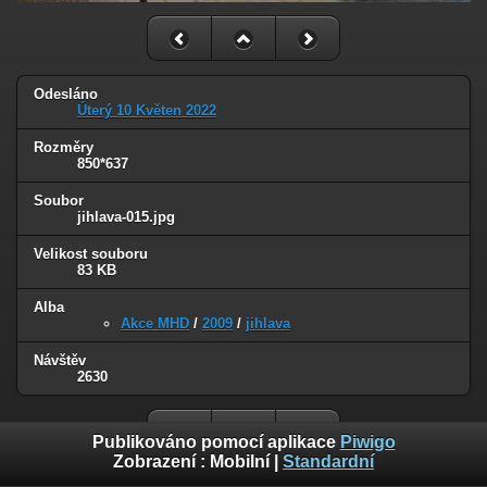
Odesláno
Úterý 10 Květen 2022
Rozměry
850*637
Soubor
jihlava-015.jpg
Velikost souboru
83 KB
Alba
Akce MHD
/
2009
/
jihlava
Návštěv
2630
Publikováno pomocí aplikace
Piwigo
Zobrazení :
Mobilní
|
Standardní