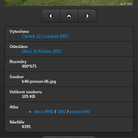
Vytvořeno
Čtvrtek 22 Listopad 2007
Odesláno
Úterý 10 Květen 2022
Rozměry
900*675
Soubor
b40-presun-06.jpg
Velikost souboru
105 KB
Alba
Akce MHD
/
2007
/
pretah-b40
Návštěv
8395