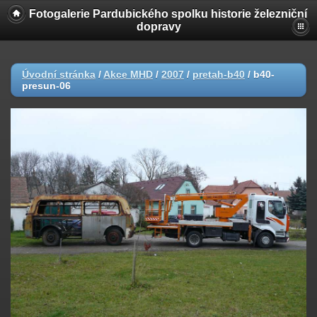
Fotogalerie Pardubického spolku historie železniční
dopravy
Úvodní stránka
/
Akce MHD
/
2007
/
pretah-b40
/
b40-
presun-06