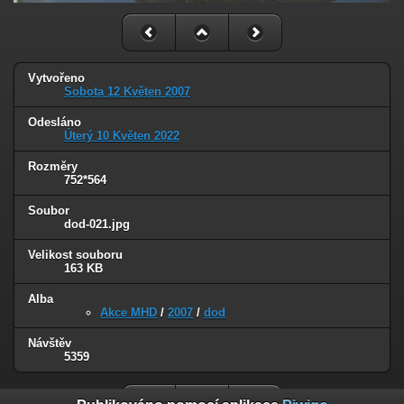
Vytvořeno
Sobota 12 Květen 2007
Odesláno
Úterý 10 Květen 2022
Rozměry
752*564
Soubor
dod-021.jpg
Velikost souboru
163 KB
Alba
Akce MHD
/
2007
/
dod
Návštěv
5359