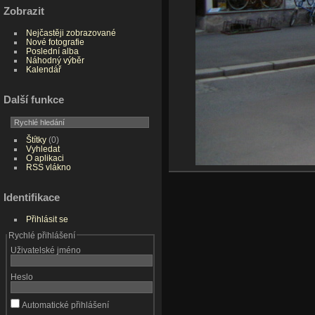
Zobrazit
Nejčastěji zobrazované
Nové fotografie
Poslední alba
Náhodný výběr
Kalendář
Další funkce
Štítky
(0)
Vyhledat
O aplikaci
RSS vlákno
Identifikace
Přihlásit se
Rychlé přihlášení
Uživatelské jméno
Heslo
Automatické přihlášení