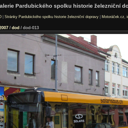
alerie Pardubického spolku historie železniční d
D
|
Stránky Pardubického spolku historie železniční dopravy
|
Motoráček.cz, i
2007
/
dod
/
dod-013