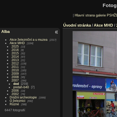
Fotog
|
Hlavní strana galerie PSHŽ
Úvodní stránka
/
Akce MHD
/
Alba
Akce železniční a u muzea
2317
Akce MHD
1184
2025
13
2016
8
2015
92
2014
97
2013
21
2012
139
2011
11
2010
185
2009
167
2008
95
2007
266
dod
259
pretah-b40
7
2006
14
2002
76
Drážní archeologie
1666
O železnici
692
Různé
588
6447 fotografií