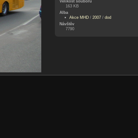
Velikost souboru
163 KB
Alba
Akce MHD
/
2007
/
dod
Návštěv
7790