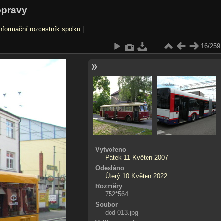
opravy
nformační rozcestník spolku
|
16/259
Vytvořeno
Pátek 11 Květen 2007
Odesláno
Úterý 10 Květen 2022
Rozměry
752*564
Soubor
dod-013.jpg