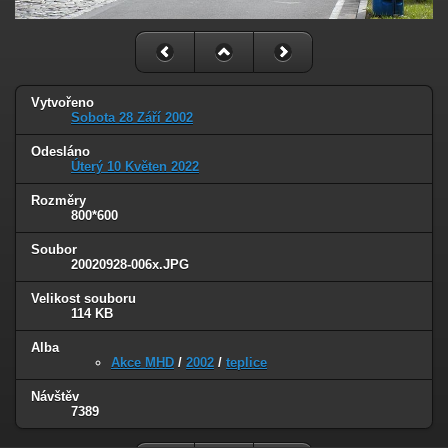
Vytvořeno
Sobota 28 Září 2002
Odesláno
Úterý 10 Květen 2022
Rozměry
800*600
Soubor
20020928-006x.JPG
Velikost souboru
114 KB
Alba
Akce MHD
/
2002
/
teplice
Návštěv
7389