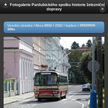
Fotogalerie Pardubického spolku historie železniční
dopravy
Úvodní stránka
/
Akce MHD
/
2002
/
teplice
/
20020928-
006x