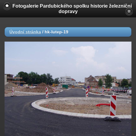
Fotogalerie Pardubického spolku historie železniční
dopravy
Úvodní stránka
/
hk-lutep-19