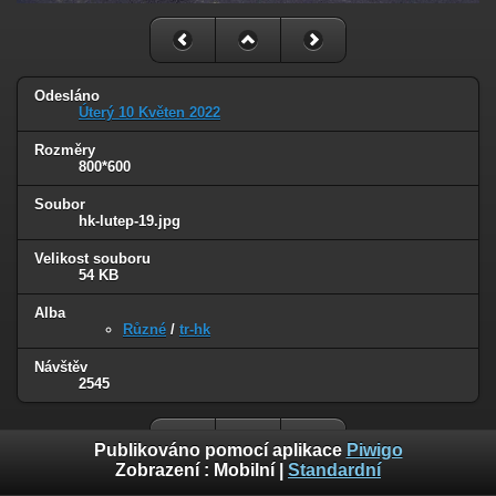
Odesláno
Úterý 10 Květen 2022
Rozměry
800*600
Soubor
hk-lutep-19.jpg
Velikost souboru
54 KB
Alba
Různé
/
tr-hk
Návštěv
2545
Publikováno pomocí aplikace
Piwigo
Zobrazení :
Mobilní
|
Standardní