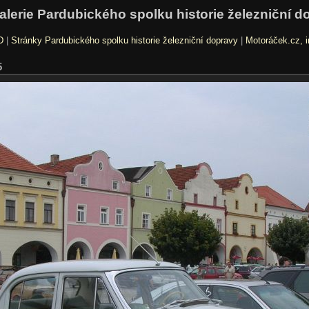
alerie Pardubického spolku historie železniční d
D
|
Stránky Pardubického spolku historie železniční dopravy
|
Motoráček.cz, i
5