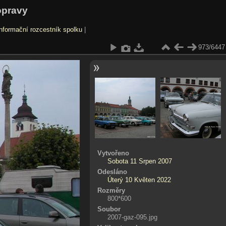
opravy
nformační rozcestník spolku
|
973/6447
Vytvořeno
Sobota 11 Srpen 2007
Odesláno
Úterý 10 Květen 2022
Rozměry
800*600
Soubor
2007-gaz-095.jpg