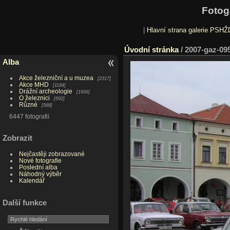
Fotog
|
Hlavní strana galerie PSHŽ
Úvodní stránka
/
2007-gaz-09
Alba
Akce železniční a u muzea
2317
Akce MHD
1184
Drážní archeologie
1666
O železnici
692
Různé
588
6447 fotografií
Zobrazit
Nejčastěji zobrazované
Nové fotografie
Poslední alba
Náhodný výběr
Kalendář
Další funkce