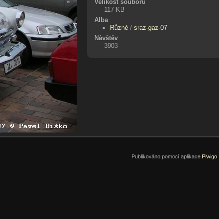
Velikost souboru
117 KB
Alba
Různé
/
sraz-gaz-07
Návštěv
3903
Publikováno pomocí aplikace
Piwigo