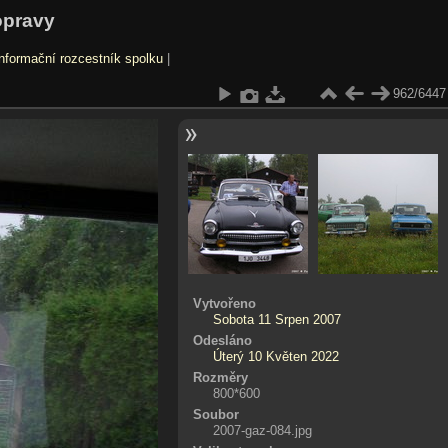
opravy
nformační rozcestník spolku
|
962/6447
Vytvořeno
Sobota 11 Srpen 2007
Odesláno
Úterý 10 Květen 2022
Rozměry
800*600
Soubor
2007-gaz-084.jpg