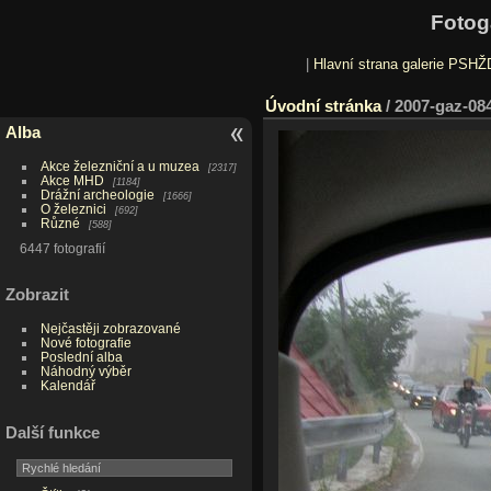
Fotog
|
Hlavní strana galerie PSHŽ
Úvodní stránka
/
2007-gaz-08
Alba
Akce železniční a u muzea
2317
Akce MHD
1184
Drážní archeologie
1666
O železnici
692
Různé
588
6447 fotografií
Zobrazit
Nejčastěji zobrazované
Nové fotografie
Poslední alba
Náhodný výběr
Kalendář
Další funkce