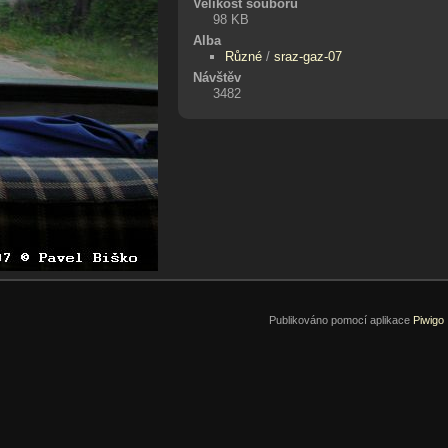
Velikost souboru
98 KB
Alba
Různé
/
sraz-gaz-07
Návštěv
3482
Publikováno pomocí aplikace
Piwigo