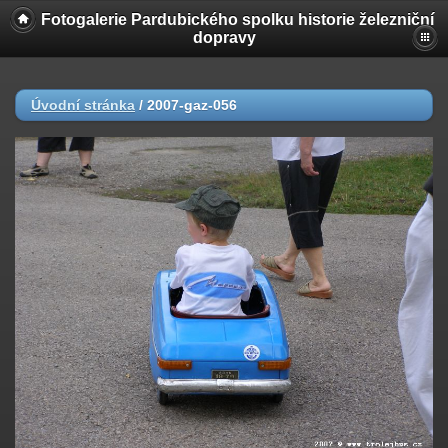
Fotogalerie Pardubického spolku historie železniční
dopravy
Úvodní stránka
/
2007-gaz-056