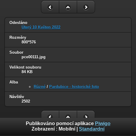
Odesláno
Úterý 10 Květen 2022
Rozměry
800*576
Soubor
pce00111.jpg
Velikost souboru
84 KB
Alba
Různé
/
Pardubice - historické foto
Návštěv
2502
Publikováno pomocí aplikace
Piwigo
Zobrazení :
Mobilní
|
Standardní