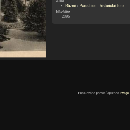
Alba
Různé
/
Pardubice - historické foto
Návštěv
2095
Publikováno pomocí aplikace
Piwigo