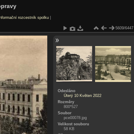
opravy
nformační rozcestník spolku
|
5609/6447
Odesláno
Úterý 10 Květen 2022
Rozměry
800*527
Soubor
pce00078.jpg
Velikost souboru
58 KB