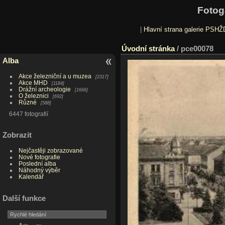
Fotog
|
Hlavní strana galerie PSHŽ
Úvodní stránka
/
pce00078
Alba
Akce železniční a u muzea
2317
Akce MHD
1184
Drážní archeologie
1666
O železnici
692
Různé
588
6447 fotografií
Zobrazit
Nejčastěji zobrazované
Nové fotografie
Poslední alba
Náhodný výběr
Kalendář
Další funkce