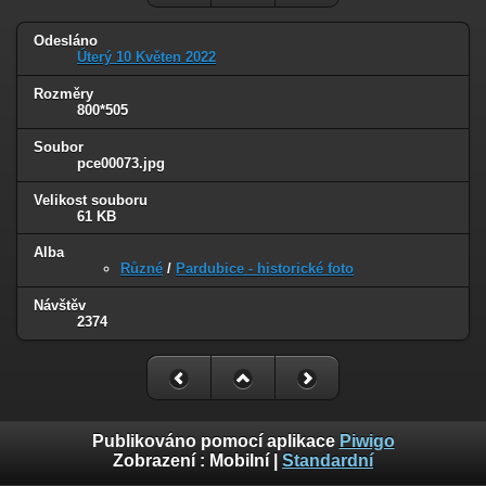
Odesláno
Úterý 10 Květen 2022
Rozměry
800*505
Soubor
pce00073.jpg
Velikost souboru
61 KB
Alba
Různé
/
Pardubice - historické foto
Návštěv
2374
Publikováno pomocí aplikace
Piwigo
Zobrazení :
Mobilní
|
Standardní