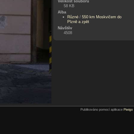
Velikost souboru
58 KB
Alba
Různé
/
550 km Moskvičem do
Plzně a zpět
Návštěv
4508
Publikováno pomocí aplikace
Piwigo