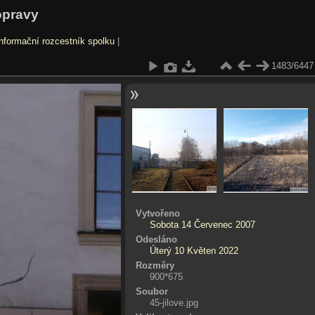
opravy
nformační rozcestník spolku
|
1483/6447
Vytvořeno
Sobota 14 Červenec 2007
Odesláno
Úterý 10 Květen 2022
Rozměry
900*675
Soubor
45-jilove.jpg