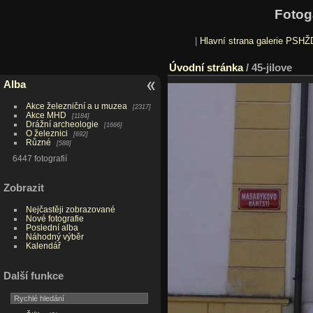
Fotog
|
Hlavní strana galerie PSHŽ
Úvodní stránka
/
45-jilove
Alba
Akce železniční a u muzea
2317
Akce MHD
1184
Drážní archeologie
1666
O železnici
692
Různé
588
6447 fotografií
Zobrazit
Nejčastěji zobrazované
Nové fotografie
Poslední alba
Náhodný výběr
Kalendář
Další funkce