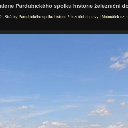
alerie Pardubického spolku historie železniční d
D
|
Stránky Pardubického spolku historie železniční dopravy
|
Motoráček.cz, i