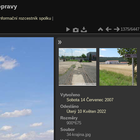
opravy
nformační rozcestník spolku
|
1375/6447
Vytvořeno
Sobota 14 Červenec 2007
Odesláno
Úterý 10 Květen 2022
Rozměry
900*675
Soubor
34-krajina.jpg