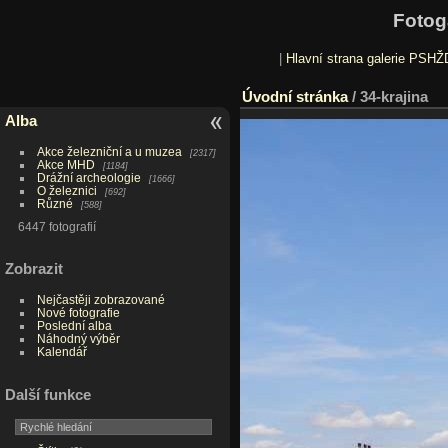
Fotog
|
Hlavní strana galerie PSHŽ
Úvodní stránka
/
34-krajina
Alba
Akce železniční a u muzea
2317
Akce MHD
1184
Drážní archeologie
1666
O železnici
692
Různé
588
6447 fotografií
Zobrazit
Nejčastěji zobrazované
Nové fotografie
Poslední alba
Náhodný výběr
Kalendář
Další funkce