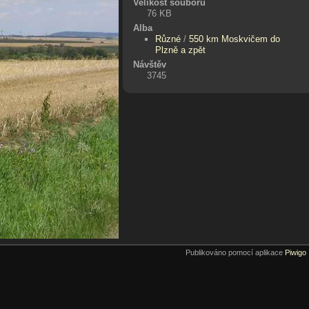
Velikost souboru
76 KB
Alba
Různé
/
550 km Moskvičem do
Plzně a zpět
Návštěv
3745
Publikováno pomocí aplikace
Piwigo