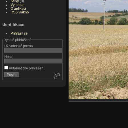
Štítky
(0)
Vyhledat
O aplikaci
RSS vlákno
Identifikace
Přihlásit se
Rychlé přihlášení
Uživatelské jméno
Heslo
Automatické přihlášení