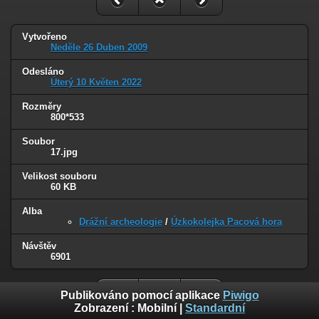
Vytvořeno
Neděle 26 Duben 2009
Odesláno
Úterý 10 Květen 2022
Rozměry
800*533
Soubor
17.jpg
Velikost souboru
60 KB
Alba
Drážní archeologie
/
Úzkokolejka Pacová hora
Návštěv
6901
Publikováno pomocí aplikace
Piwigo
Zobrazení :
Mobilní
|
Standardní