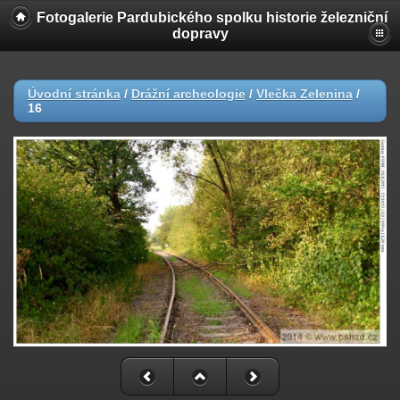
Fotogalerie Pardubického spolku historie železniční
dopravy
Úvodní stránka
/
Drážní archeologie
/
Vlečka Zelenina
/
16