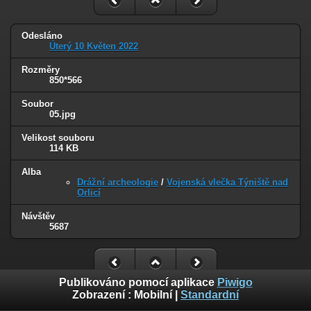
Odesláno
Úterý 10 Květen 2022
Rozměry
850*566
Soubor
05.jpg
Velikost souboru
114 KB
Alba
Drážní archeologie
/
Vojenská vlečka Týniště nad
Orlicí
Návštěv
5687
Publikováno pomocí aplikace
Piwigo
Zobrazení :
Mobilní
|
Standardní