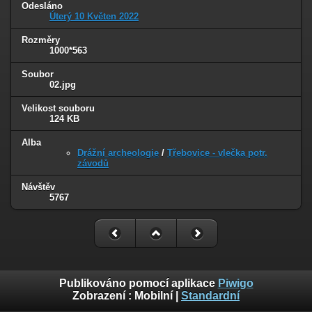
Odesláno
Úterý 10 Květen 2022
Rozměry
1000*563
Soubor
02.jpg
Velikost souboru
124 KB
Alba
Drážní archeologie
/
Třebovice - vlečka potr.
závodů
Návštěv
5767
Publikováno pomocí aplikace
Piwigo
Zobrazení :
Mobilní
|
Standardní