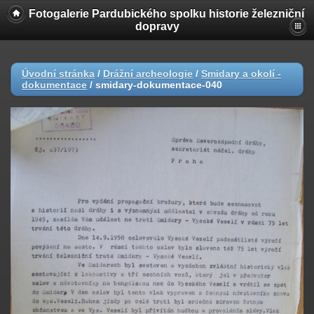
Fotogalerie Pardubického spolku historie železniční
dopravy
Úvodní stránka
/
Drážní archeologie
/
Smidary a okolí -
dokumentace
/
smidary-dokumentace-040