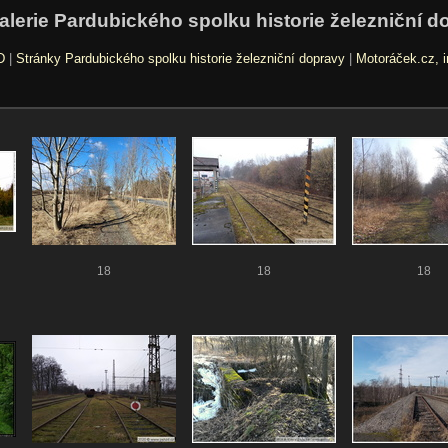
alerie Pardubického spolku historie železniční d
D
|
Stránky Pardubického spolku historie železniční dopravy
|
Motoráček.cz, i
18
18
18