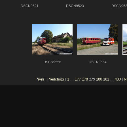
DSCN9521
DSCN9523
DSCN953
DSCN9556
DSCN9564
První
|
Předchozí
|
1
...
177
178
179
180
181
...
430
|
N