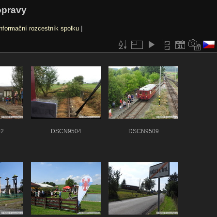
opravy
nformační rozcestník spolku
|
2
DSCN9504
DSCN9509