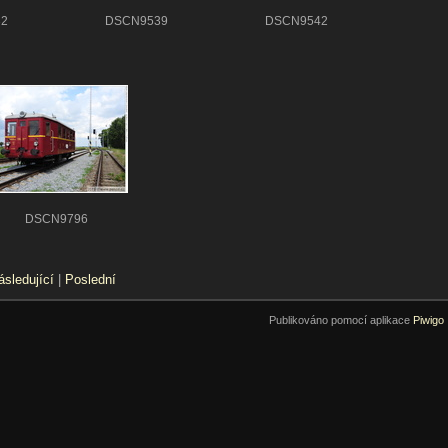
2
DSCN9539
DSCN9542
DSCN9796
ásledující
|
Poslední
Publikováno pomocí aplikace
Piwigo