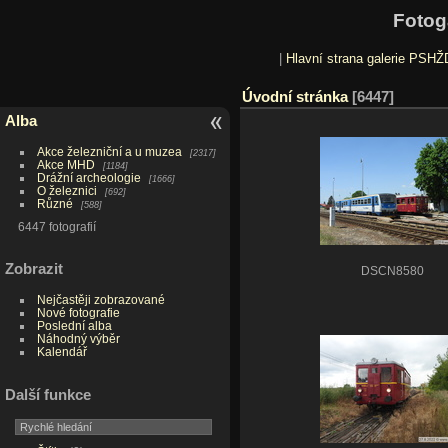
Fotog
|
Hlavní strana galerie PSHŽ
Úvodní stránka
6447
Alba
Akce železniční a u muzea
2317
Akce MHD
1184
Drážní archeologie
1666
O železnici
692
Různé
588
6447 fotografií
Zobrazit
DSCN8580
Nejčastěji zobrazované
Nové fotografie
Poslední alba
Náhodný výběr
Kalendář
Další funkce