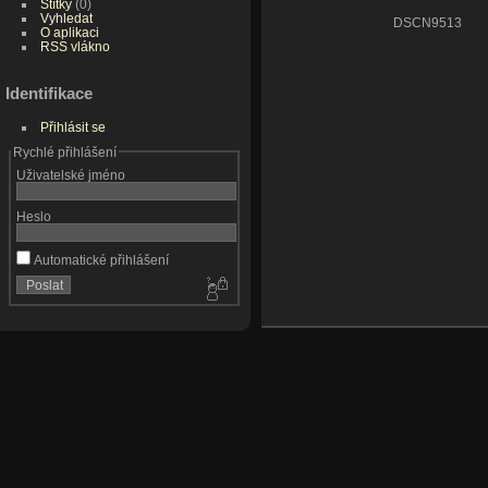
Štítky
(0)
Vyhledat
DSCN9513
O aplikaci
RSS vlákno
Identifikace
Přihlásit se
Rychlé přihlášení
Uživatelské jméno
Heslo
Automatické přihlášení